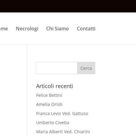
ome
Necrologi
Chi Siamo
Contatti
Articoli recenti
Felice Bettini
Amelia Orioli
Franca Levis Ved. Gattuso
Umberto Civetta
Maria Alberti Ved. Chiarini