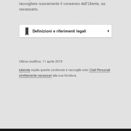
raccogliere nuovamente il consenso dell’Utente, se
necessario.
Definizioni e riferimenti legali
Ultima modifica: 11 aprile 2019
iubenda
ospita questo contenuto e raccoglie solo
i Dati Personali
strettamente necessari
alla sua fornitura.