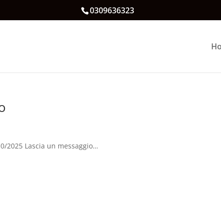
0309636323
H
o
/10/2025 Lascia un messaggio…