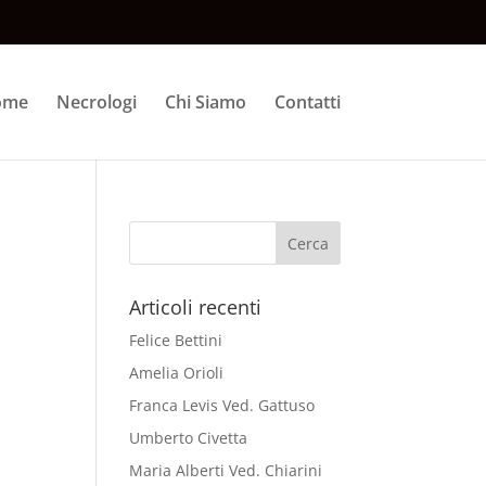
ome
Necrologi
Chi Siamo
Contatti
Articoli recenti
Felice Bettini
Amelia Orioli
Franca Levis Ved. Gattuso
Umberto Civetta
Maria Alberti Ved. Chiarini